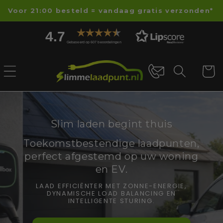
Meteen
Klantenservice nodig? Bel +31 183 556 774 of e-mail
naar de
naar info@slimmelaadpunt.nl.
content
4.7
Gebaseerd op 607 beoordelingen
Winkelwa
Slim laden begint thuis
Toekomstbestendige laadpunten,
perfect afgestemd op uw woning
en EV.
LAAD EFFICIËNTER MET ZONNE-ENERGIE,
DYNAMISCHE LOAD BALANCING EN
INTELLIGENTE STURING.