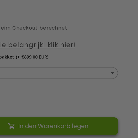
beim Checkout berechnet
e belangrijk! klik hier!
 pakket
(+
€899,00 EUR
)
(+ €899,00 EUR)
(+ €1.099,00 EUR)
In den Warenkorb legen