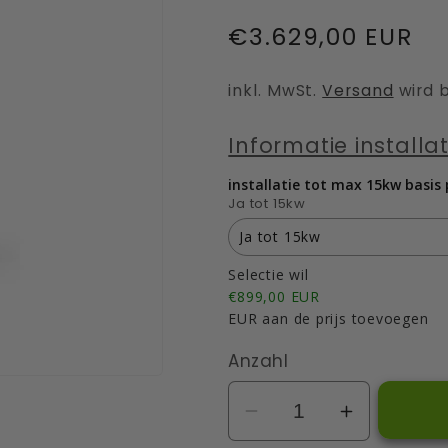
Normaler
€3.629,00 EUR
Preis
inkl. MwSt.
Versand
wird 
Informatie installati
installatie tot max 15kw basis
Ja tot 15kw
Ja tot 15kw
Selectie wil
Nee
€899,00 EUR
EUR aan de prijs toevoegen
Ja tot 15kw
Anzahl
Ja tot 21 kw
Verringere
Erhöhe