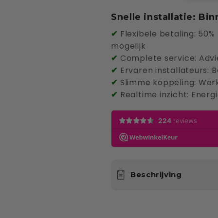
die
die
Menge
Menge
Snelle installatie: B
für
für
✔
Flexibele betaling: 50% b
Enphase
Enphase
mogelijk
|
|
✔
Complete service: Advie
IQ
IQ
✔
Ervaren installateurs: 
Battery
Battery
✔
Slimme koppeling: Wer
5P|
5P|
✔
Realtime inzicht: Energ
AC-
AC-
gekoppeld
gekoppel
|
|
5
5
kWh|
kWh|
3
3
Beschrijving
fase
fase