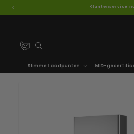
Direkt
Klantenservice n
zum
Inhalt
Slimme Laadpunten
MID-gecertifi
Zu
Produktinformationen
springen