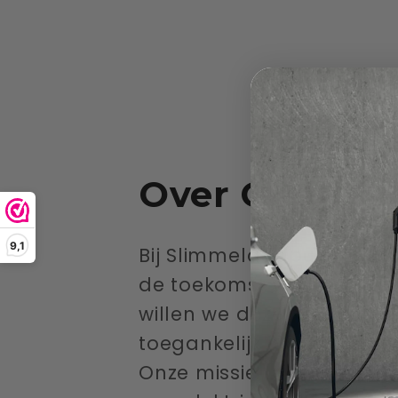
Over Ons
9,1
Bij Slimmelaadpunt.nl ge
de toekomst van elektrisc
willen we deze veranderi
toegankelijk maken voor 
Onze missie is om de laa