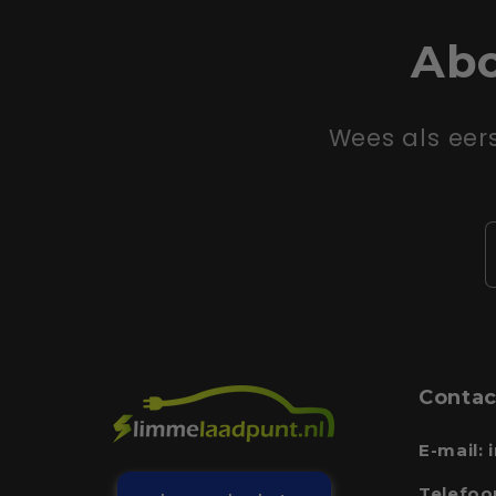
Abo
Wees als eer
Contac
E-mail:
Telefoo