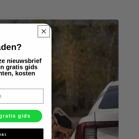
laden?
nze nieuwsbrief
n gratis gids
nten, kosten
gratis gids
nkt