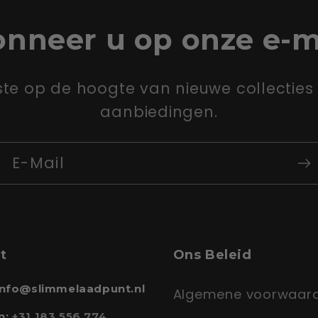
nneer u op onze e-m
ste op de hoogte van nieuwe collecties 
aanbiedingen.
E-Mail
t
Ons Beleid
 info@slimmelaadpunt.nl
Algemene voorwaar
n:
+31 183 556 774