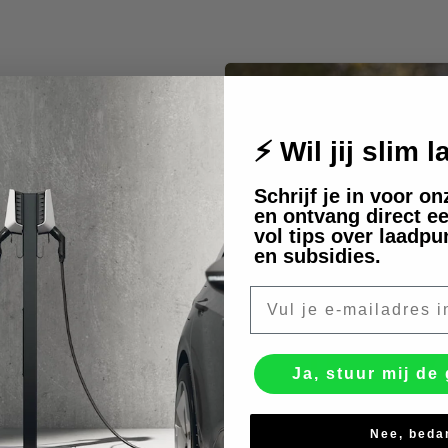
⚡ Wil jij slim 
Schrijf je in voor o
en ontvang direct ee
vol tips over laadpu
en subsidies.
loven we in
E-mail
h rijden en
ng
Ja, stuur mij de 
iedereen.
dervaring
Nee, beda