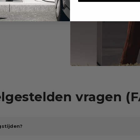
 verbeteren
lgestelden vragen (
gstijden?