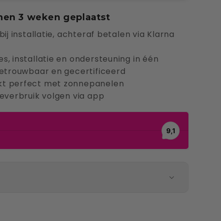
innen 3 weken geplaatst
ij installatie, achteraf betalen via Klarna
s, installatie en ondersteuning in één
Betrouwbaar en gecertificeerd
kt perfect met zonnepanelen
ieverbruik volgen via app
d