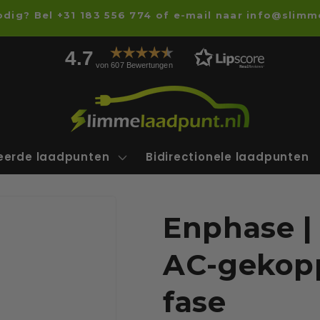
odig? Bel +31 183 556 774 of e-mail naar info@slimm
4.7
von 607 Bewertungen
ceerde laadpunten
Bidirectionele laadpunten
Enphase | 
AC-gekopp
fase