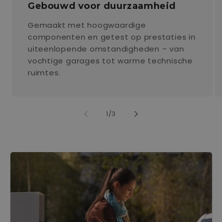
Gebouwd voor duurzaamheid
Gemaakt met hoogwaardige
componenten en getest op prestaties in
uiteenlopende omstandigheden – van
vochtige garages tot warme technische
ruimtes.
von
1
/
3