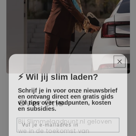
⚡ Wil jij slim laden?
Schrijf je in voor onze nieuwsbrief
en ontvang direct een gratis gids
vol tips over laadpunten, kosten
Over Ons
en subsidies.
E-mail
Bij Slimmelaadpunt.nl geloven
we in de toekomst van