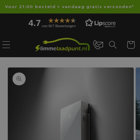
Direkt
Voor 21:00 besteld = vandaag gratis verzonden*
zum
Inhalt
4.7
von 607 Bewertungen
Warenko
oduktinformationen
ringen
Me