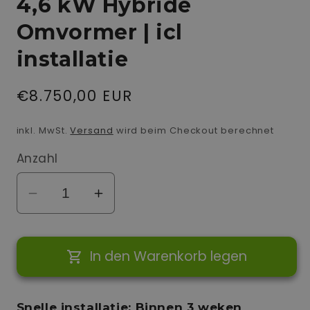
4,6 kW Hybride
Omvormer | icl
installatie
Normaler
€8.750,00 EUR
Preis
inkl. MwSt.
Versand
wird beim Checkout berechnet
Anzahl
Verringere
Erhöhe
die
die
Menge
Menge
In den Warenkorb legen
für
für
Tesla
Tesla
Powerwall
Powerwall
Snelle installatie: Binnen 3 weken