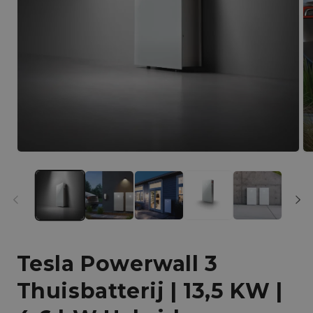
2
in
Mo
öf
Medien
1
in
Modal
öffnen
Tesla Powerwall 3
Thuisbatterij | 13,5 KW |