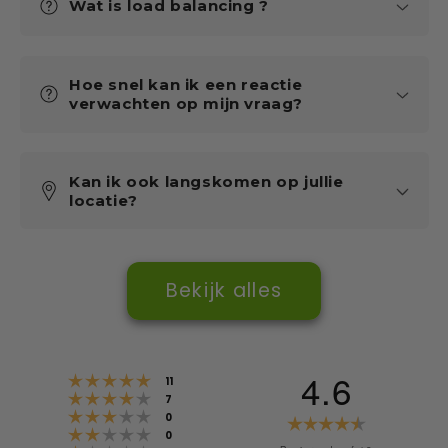
Wat is load balancing ?
Hoe snel kan ik een reactie
verwachten op mijn vraag?
Kan ik ook langskomen op jullie
locatie?
Bekijk alles
4.6
Bewertung: 5 von 5 Sternen
Stimmen
11
Bewertung: 4 von 5 Sternen
Stimmen
7
Bewertung: 3 von 5 Sternen
Stimmen
Bewertu
0
Bewertung: 2 von 5 Sternen
Stimmen
0