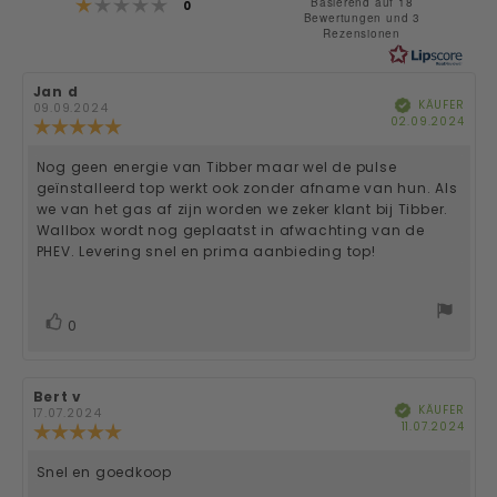
Bewertung: 1 von 5 Sternen
4.6
Basierend auf 18
Stimmen
0
Bewertungen und 3
Rezensionen
von
5
Autor
Jan d
Bewertungsdatum:
Sternen
KÄUFER
Verifiziert
der
09.09.2024
Kauf
02.09.2024
Rezension:
Bewertung:
5.0
von
Nog geen energie van Tibber maar wel de pulse
Rezensionstext:
5
geïnstalleerd top werkt ook zonder afname van hun. Als
Sternen
we van het gas af zijn worden we zeker klant bij Tibber.
Wallbox wordt nog geplaatst in afwachting van de
PHEV. Levering snel en prima aanbieding top!
Bewertung(en)
Stimme
0
zu
Autor
Bert v
Bewertungsdatum:
KÄUFER
Verifiziert
der
17.07.2024
Kauf
11.07.2024
Rezension:
Bewertung:
5.0
von
Snel en goedkoop
Rezensionstext:
5