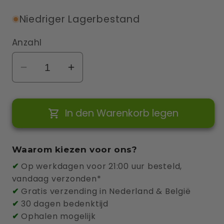
Niedriger Lagerbestand
Anzahl
Verringere
Erhöhe
die
die
Menge
Menge
In den Warenkorb legen
für
für
Tibber
Tibber
Pulse
Pulse
Waarom kiezen voor ons?
P1
P1
✔
Op werkdagen voor 21:00 uur besteld,
vandaag verzonden*
✔
Gratis verzending in Nederland & België
✔
30 dagen bedenktijd
✔
Ophalen mogelijk