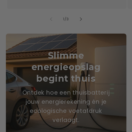
von
1
/
3
Slimme
energieopslag
begint thuis
Ontdek hoe een thuisbatterij
jouw energierekening én je
ecologische voetafdruk
verlaagt.