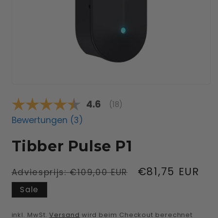
Medien
1
Durchschnittliche Bewertu
4.6
in
(
abgegebene bewertungen:
18
)
Modal
öffnen
Bewertungen (
3
)
Tibber Pulse P1
Normaler
Verkaufsprei
€81,75 EUR
Adviesprijs:
€109,00 EUR
Preis
Sale
inkl. MwSt.
Versand
wird beim Checkout berechnet