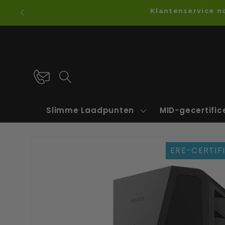
Meteen
Klantenservice n
naar de
content
Slimme Laadpunten
MID-gecertifi
Ga direct naar
ERE-CERTIF
productinformatie