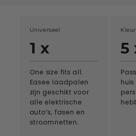
Universeel
Kleu
1
x
5
One size fits all.
Pass
Easee laadpalen
huis
zijn geschikt voor
pers
alle elektrische
hebb
auto’s, fasen en
stroomnetten.