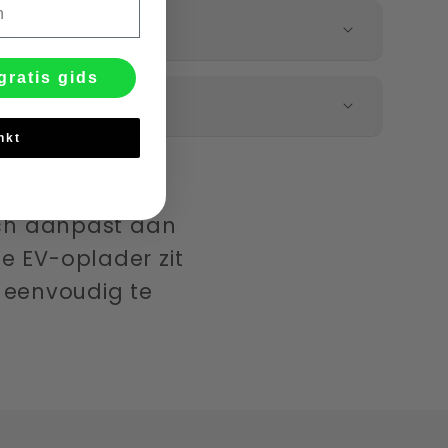
ng
gratis gids
nkt
sch aanpast aan
De EV-oplader zit
r eenvoudig te