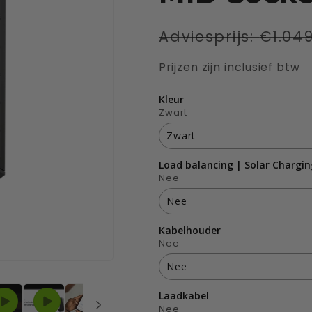
Normale
Adviesprijs:
€1.049
prijs
Prijzen zijn inclusief btw
Kleur
Zwart
Zwart
Load balancing | Solar Chargin
Zwart
Nee
Wit
Nee
Kabelhouder
Nee
Nee
Ja slimme meter
Nee
Laadkabel
Nee
Ja traditioneel meterkas
Nee