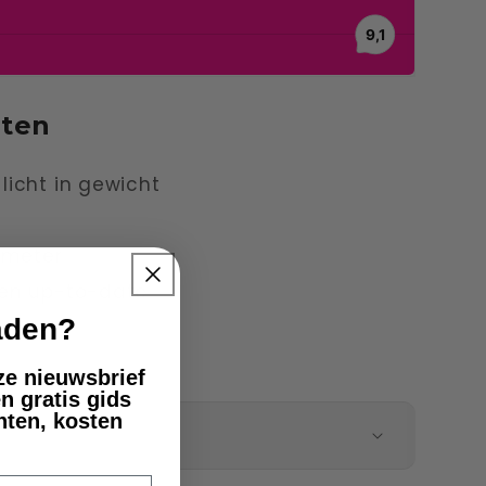
nten
icht in gewicht
 meter
en up-to-date
laden?
nze nieuwsbrief
n gratis gids
nten, kosten
g