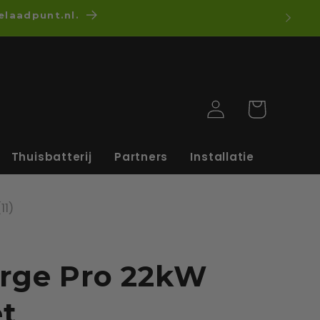
elaadpunt.nl.
Inloggen
Winkelwagen
Thuisbatterij
Partners
Installatie
ddelde beoordeling:
(
aantal stemmen:
11
)
rge Pro 22kW
t