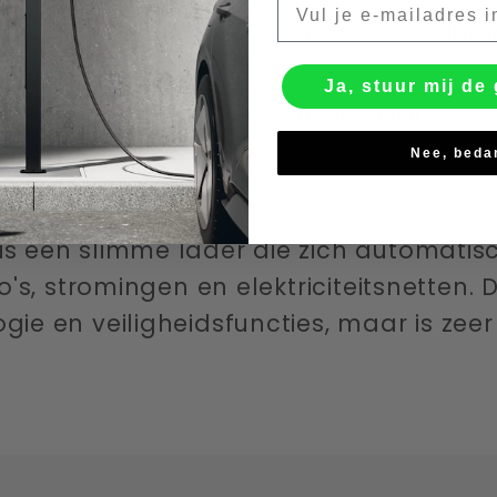
Gebruikershandleidi
Ja, stuur mij de 
Documenten
Nee, beda
s een slimme lader die zich automati
o's, stromingen en elektriciteitsnetten. 
ie en veiligheidsfuncties, maar is zee