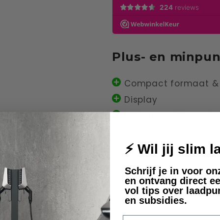
Plus- en minpu
Compact formaat & l
Display
MID-gecertificeerde
Toekomstbestendig 
⚡ Wil jij slim 
5 jaar garantie
Geen vaste kabel
Schrijf je in voor o
en ontvang direct ee
vol tips over laadpu
Productomschrijvin
en subsidies.
E-mail