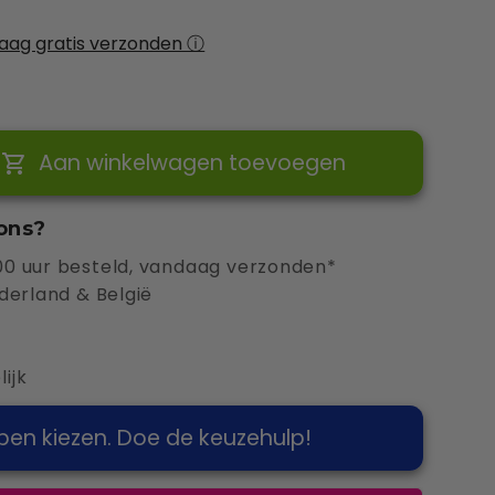
 arbeidskosten)
(+ €399,00 EUR)
(+ €40,00 EUR)
daag gratis verzonden ⓘ
Aan winkelwagen toevoegen
ons?
0 uur besteld, vandaag verzonden*
derland & België
ijk
pen kiezen. Doe de keuzehulp!