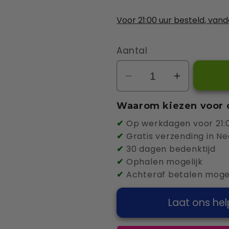
Ja 0 tot 5 meter (alleen
Ja 4 stuks
Voor 21:00 uur besteld, van
Aantal
Aantal
Aantal
verlagen
verhogen
Waarom kiezen voor 
voor
voor
Easee
Easee
✔
Op werkdagen voor 21:0
Charge
Charge
✔
Gratis verzending in Ne
✔
30 dagen bedenktijd
Pro
Pro
✔
Ophalen mogelijk
22kW
22kW
✔
Achteraf betalen mogel
MID
MID
Socket
Socket
Laat ons hel