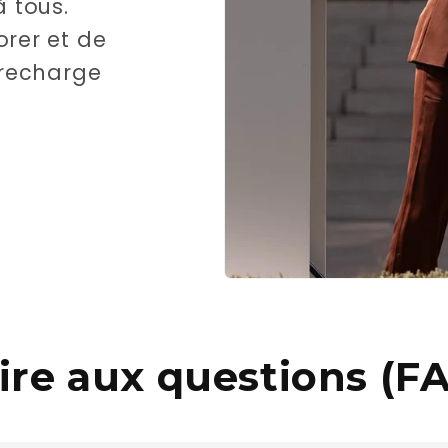
 tous.
orer et de
e recharge
ire aux questions (F