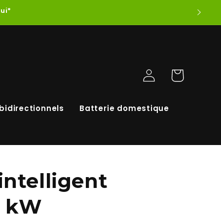
ui*
Connexion
Panier
bidirectionnels
Batterie domestique
ntelligent
2 kW