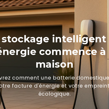
 stockage intelligent
'énergie commence à 
maison
⚡ Wil jij slim 
rez comment une batterie domestique
Schrijf je in voor o
otre facture d'énergie et votre emprein
en ontvang direct ee
écologique.
vol tips over laadpu
en subsidies.
E-mail