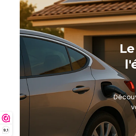
Le
l
Découv
v
9,1