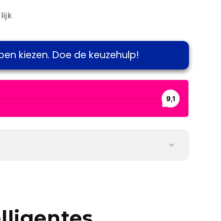
ijk
pen kiezen. Doe de keuzehulp!
lligentes