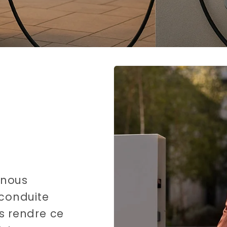
Ja, stuur mij de 
Nee, beda
 nous
 conduite
s rendre ce