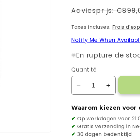
Prix
Adviesprijs:
€899,
habituel
Taxes incluses.
Frais d'ex
Notify Me When Availab
En rupture de sto
Quantité
Réduire
Augmente
la
la
quantité
quantité
Waarom kiezen voor 
de
de
✔
Op werkdagen voor 21:0
Huawei
Huawei
✔
Gratis verzending in Ne
Smart
Smart
✔
30 dagen bedenktijd
Charger
Charger