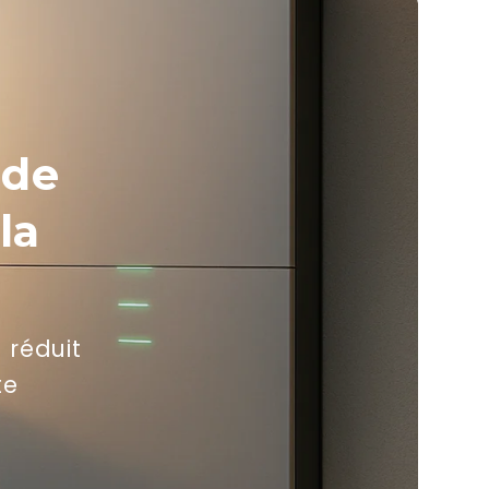
 de
la
laden?
 réduit
nze nieuwsbrief
te
n gratis gids
nten, kosten