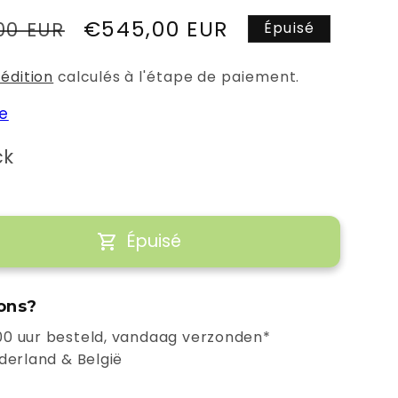
Prix
€545,00 EUR
00 EUR
Épuisé
promotionnel
pédition
calculés à l'étape de paiement.
le
ck
Épuisé
r
ons?
0 uur besteld, vandaag verzonden*
derland & België