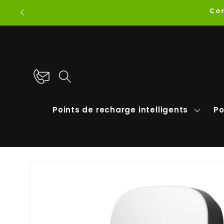
et
Com
passer
au
contenu
Points de recharge intelligents
Po
Passer aux
informations
produits