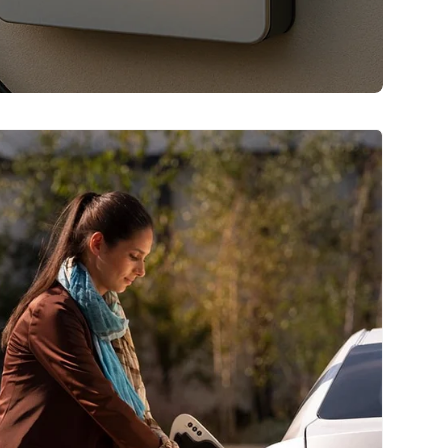
gratis gids
nkt