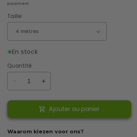
paiement.
Taille
En stock
Quantité
Réduire
Augmenter
la
la
quantité
quantité
Ajouter au panier
de
de
Câble
Câble
de
de
Waarom kiezen voor ons?
charge
charge