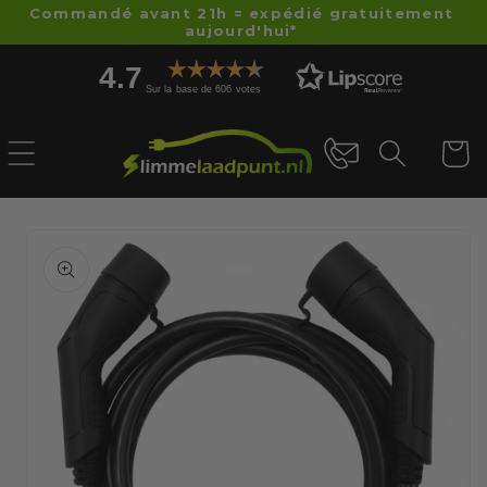
et
Commandé avant 21h = expédié gratuitement
passer
aujourd'hui*
au
4.7
contenu
Sur la base de 606 votes
Panier
Passer aux
informations
produits