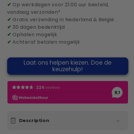
✔
Op werkdagen voor 21:00 uur besteld,
5
5
vandaag verzonden*
ou
ou
✔
Gratis verzending in Nederland & België
7,5
7,5
✔
30 dagen bedenktijd
mètres
mètres
✔
Ophalen mogelijk
T2
T2
✔
Achteraf betalen mogelijk
Laat ons helpen kiezen. Doe de
keuzehulp!
Description