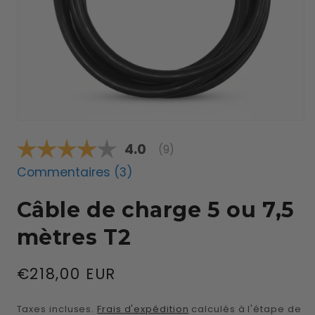
Ouvrir
le
Note moyenne:
4.0
média
(
votes:
9
)
1
dans
Commentaires (
3
)
une
fenêtre
modale
Câble de charge 5 ou 7,5
mètres T2
Prix
€218,00 EUR
habituel
Taxes incluses.
Frais d'expédition
calculés à l'étape de