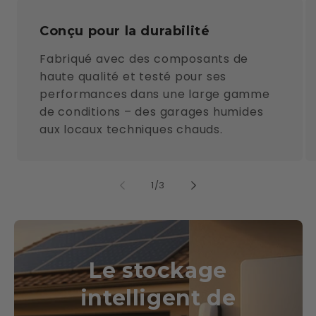
Conçu pour la durabilité
Fabriqué avec des composants de
haute qualité et testé pour ses
performances dans une large gamme
de conditions – des garages humides
aux locaux techniques chauds.
de
1
/
3
Le stockage
intelligent de