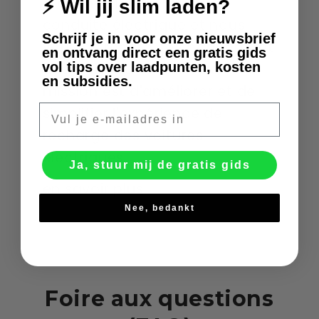
croyons en l'avenir de la
⚡ Wil jij slim laden?
conduite électrique et nous
Schrijf je in voor onze nieuwsbrief
voulons rendre ce changement
en ontvang direct een gratis gids
vol tips over laadpunten, kosten
accessible à tous. Notre
en subsidies.
mission est d'améliorer et de
E-mail
simplifier l'expérience de
recharge des voitures
électriques.
Ja, stuur mij de gratis gids
en savoir plus
Nee, bedankt
Foire aux questions