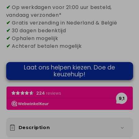
recharge
recharge
✔
Op werkdagen voor 21:00 uur besteld,
solaire
solaire
vandaag verzonden*
✔
Gratis verzending in Nederland & België
✔
30 dagen bedenktijd
✔
Ophalen mogelijk
✔
Achteraf betalen mogelijk
Laat ons helpen kiezen. Doe de
keuzehulp!
Description