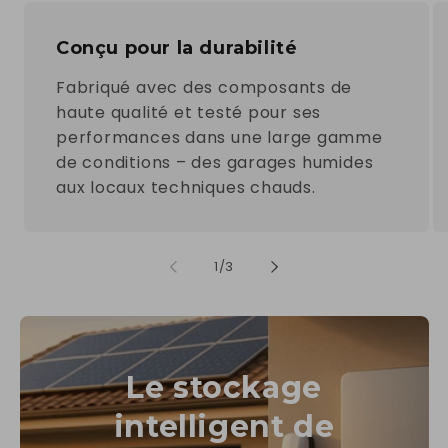
Conçu pour la durabilité
Fabriqué avec des composants de
haute qualité et testé pour ses
performances dans une large gamme
de conditions – des garages humides
aux locaux techniques chauds.
de
1
/
3
Le stockage
intelligent de