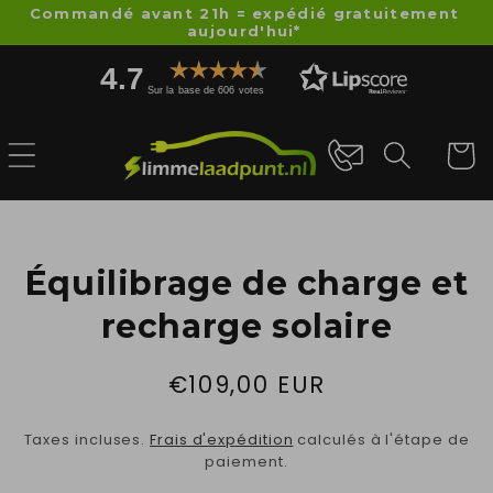
et
Commandé avant 21h = expédié gratuitement
passer
aujourd'hui*
au
4.7
contenu
Sur la base de 606 votes
Panier
Passer aux
informations
Équilibrage de charge et
produits
recharge solaire
Prix
€109,00 EUR
habituel
Taxes incluses.
Frais d'expédition
calculés à l'étape de
paiement.