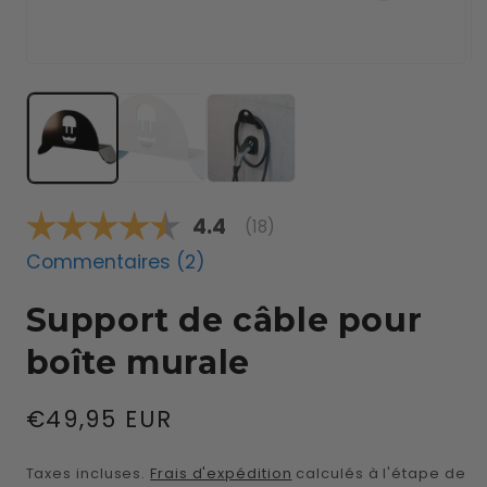
le
média
1
dans
Ou
une
le
fenêtre
mé
modale
2
da
un
fe
mo
Note moyenne:
4.4
(
votes:
18
)
Commentaires (
2
)
Support de câble pour
boîte murale
Prix
€49,95 EUR
habituel
Taxes incluses.
Frais d'expédition
calculés à l'étape de