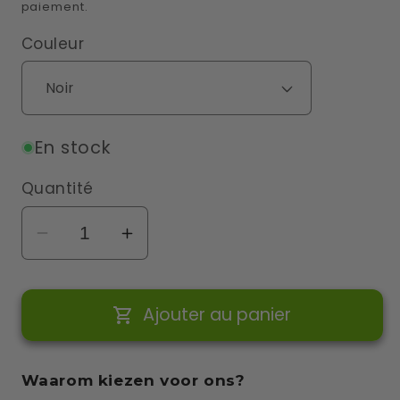
paiement.
Couleur
En stock
Quantité
Réduire
Augmenter
la
la
quantité
quantité
Ajouter au panier
de
de
Support
Support
de
de
Waarom kiezen voor ons?
câble
câble