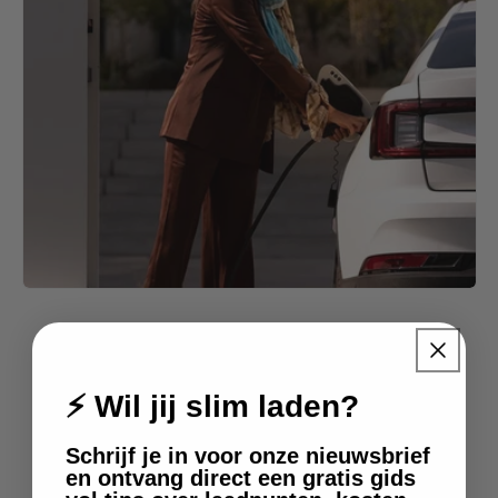
À propos
⚡ Wil jij slim laden?
Schrijf je in voor onze nieuwsbrief
Chez Slimmelaadpunt.nl, nous
en ontvang direct een gratis gids