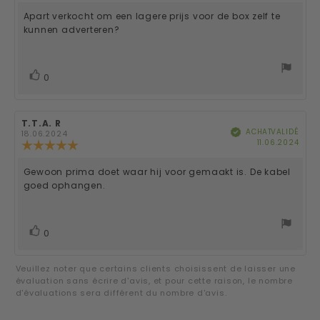
5
de
l'évaluation
Apart verkocht om een lagere prijs voor de box zelf te
Texte
:
kunnen adverteren?
4.0
de
étoiles
sur
l'évaluation:
5
vote(s)
Vote
0
positif
Auteur
T.T.A. R
Date
ACHAT VALIDÉ
Vérifié
de
de
18.06.2024
Date
11.06.2024
l'évaluation:
l'évaluation:
Note
d'ac
de
l'évaluation
Gewoon prima doet waar hij voor gemaakt is. De kabel
Texte
:
goed ophangen.
5.0
de
étoiles
sur
l'évaluation:
5
vote(s)
Vote
0
positif
Veuillez noter que certains clients choisissent de laisser une
évaluation sans écrire d'avis, et pour cette raison, le nombre
d'évaluations sera différent du nombre d'avis.