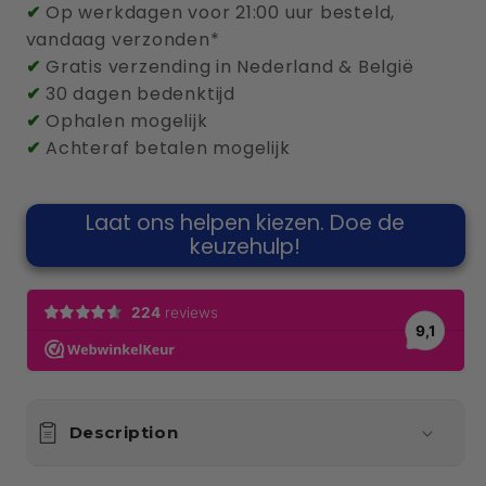
✔
Op werkdagen voor 21:00 uur besteld,
pour
pour
vandaag verzonden*
boîte
boîte
✔
Gratis verzending in Nederland & België
murale
murale
✔
30 dagen bedenktijd
✔
Ophalen mogelijk
✔
Achteraf betalen mogelijk
Laat ons helpen kiezen. Doe de
keuzehulp!
Description