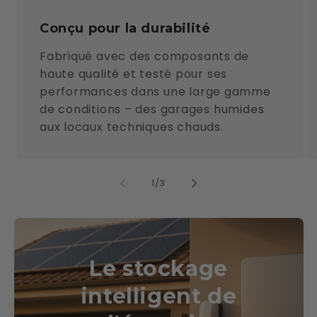
Conçu pour la durabilité
Fabriqué avec des composants de
haute qualité et testé pour ses
performances dans une large gamme
de conditions – des garages humides
aux locaux techniques chauds.
de
1
/
3
Le stockage
intelligent de