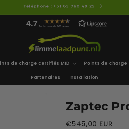
mandé avant 21h = expédié gratuitement aujourd'h
4.7
Sur la base de 606 votes
ints de charge certifiés MID
Points de charge 
Partenaires
Installation
Zaptec Pr
Prix
€545,00 EUR