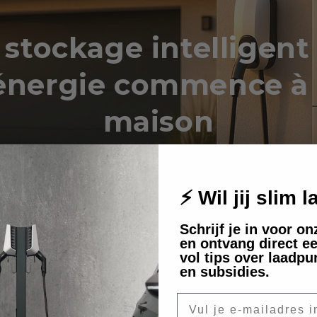
 stockage intelligent
'énergie commence à 
maison
rez comment une batterie domestique
otre facture d'énergie et votre emprein
⚡ Wil jij slim 
écologique.
Schrijf je in voor o
en ontvang direct ee
vol tips over laadpu
en subsidies.
E-mail