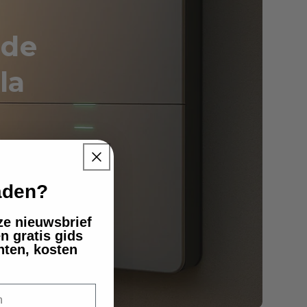
 de
la
 réduit
te
laden?
nze nieuwsbrief
n gratis gids
nten, kosten