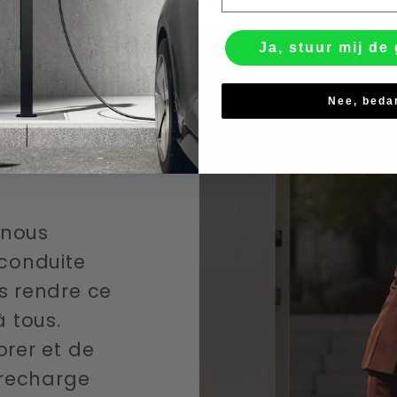
Ja, stuur mij de 
Nee, beda
 nous
 conduite
s rendre ce
 tous.
orer et de
e recharge