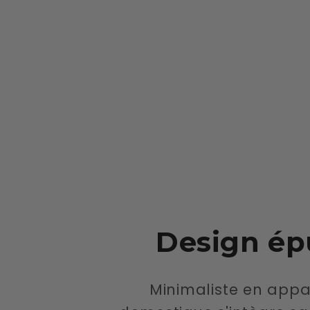
média
1
dans
une
fenêtre
modale
Design ép
Minimaliste en appar