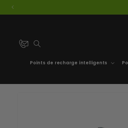
et
Com
passer
au
contenu
Points de recharge intelligents
Po
Passer aux
informations
produits