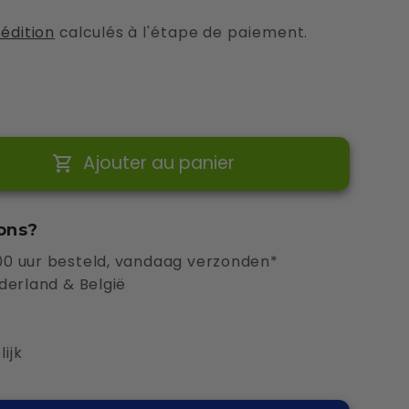
pédition
calculés à l'étape de paiement.
Ajouter au panier
r
ons?
0 uur besteld, vandaag verzonden*
derland & België
ijk