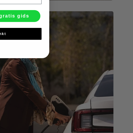
gratis gids
nkt