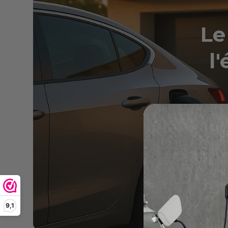
Le
l
Découv
v
9,1