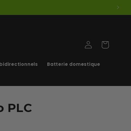
ui*
Connexion
Panier
bidirectionnels
Batterie domestique
o PLC