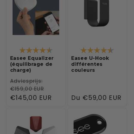
t
i
o
n
Note:
4.3 sur 5 étoiles
Note:
4.1 sur 5
:
Easee Equalizer
Easee U-Hook
(équilibrage de
différentes
charge)
couleurs
Prix
Adviesprijs:
€159,00 EUR
habituel
Prix
€145,00 EUR
Prix
Du
€59,00 EUR
promotionnel
habituel