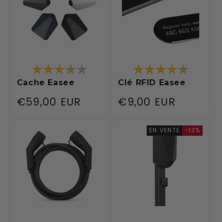
Note:
3.8 sur 5 étoiles
Note:
4.4 sur 
Cache Easee
Clé RFID Easee
Prix
€59,00 EUR
Prix
€9,00 EUR
habituel
habituel
EN VENTE
-13%