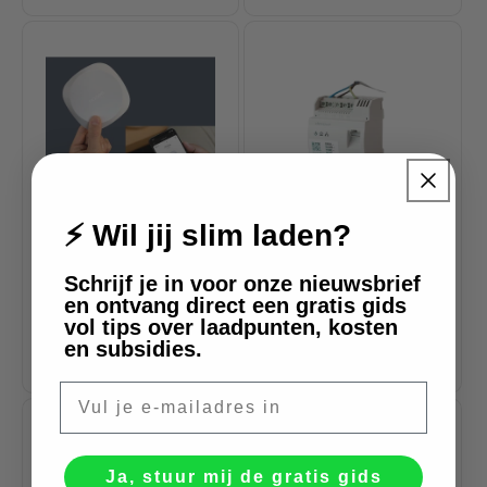
habituel
habituel
⚡ Wil jij slim laden?
Note:
4.5 sur 5 étoiles
Zaptec Pro PLC
Schrijf je in voor onze nieuwsbrief
Pack Égaliseur
en ontvang direct een gratis gids
Easee
vol tips over laadpunten, kosten
en subsidies.
Prix
€399,00 EUR
Prix
€545,00 EUR
habituel
habituel
E-mail
EN VENTE
-20%
Ja, stuur mij de gratis gids