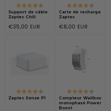
Note:
4.3 sur 5 étoiles
Note:
4.1 sur 5
Support de câble
Carte de recharge
Zaptec Chill
Zaptec
Prix
€35,00 EUR
Prix
€8,00 EUR
habituel
habituel
Note:
4.3 sur 5 étoiles
Note:
4.0 sur 
Zaptec Sense P1
Compteur Wallbox
monophasé Power
Boost