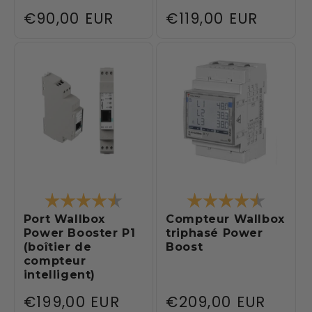
Prix
€90,00 EUR
Prix
€119,00 EUR
habituel
habituel
Note:
4.5 sur 5 étoiles
Note:
4.5 sur 
Port Wallbox
Compteur Wallbox
Power Booster P1
triphasé Power
(boîtier de
Boost
compteur
intelligent)
Prix
€199,00 EUR
Prix
€209,00 EUR