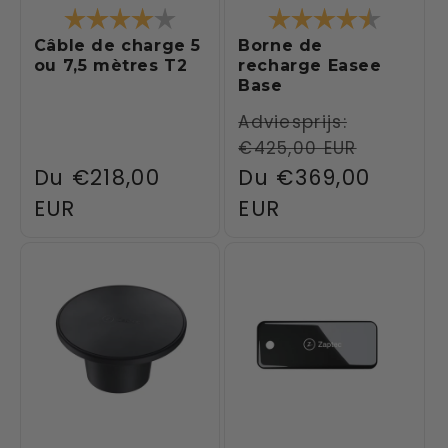
Note:
4.0 sur 5 étoiles
Note:
4.5 sur 
Câble de charge 5
Borne de
ou 7,5 mètres T2
recharge Easee
Base
Prix
Adviesprijs:
€425,00 EUR
habituel
Prix
Du
€218,00
Prix
Du
€369,00
habituel
EUR
promotionnel
EUR