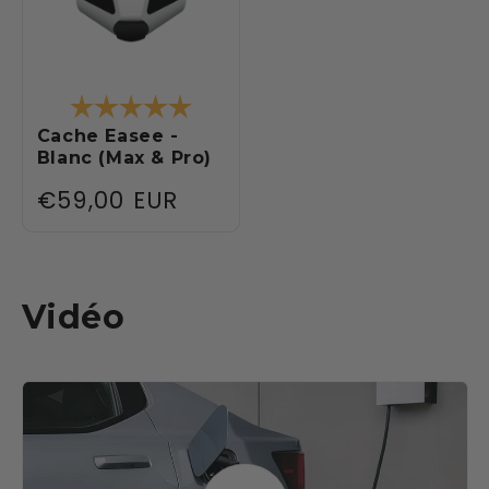
Note:
5.0 sur 5 étoiles
Cache Easee -
Blanc (Max & Pro)
Prix
€59,00 EUR
habituel
Vidéo